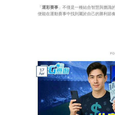
「
運彩賽事
」不僅是一種結合智慧與膽識
便能在運動賽事中找到屬於自己的勝利節
PO
17
Apr