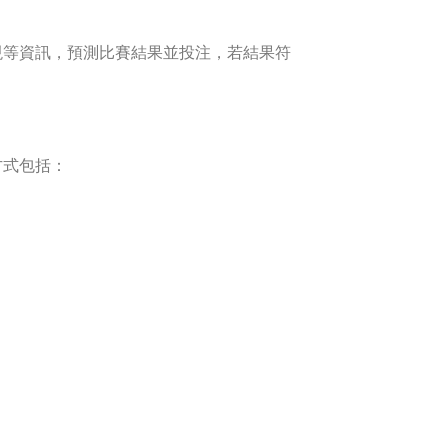
現等資訊，預測比賽結果並投注，若結果符
方式包括：