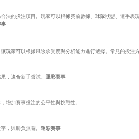
為合法的投注項目。玩家可以根據賽前數據、球隊狀態、選手表
賽事
，讓玩家可以根據風險承受度與分析能力進行選擇。常見的投注
結果，適合新手嘗試。
運彩賽事
隊，增加賽事投注的公平性與挑戰性。
數字，與勝負無關。
運彩賽事