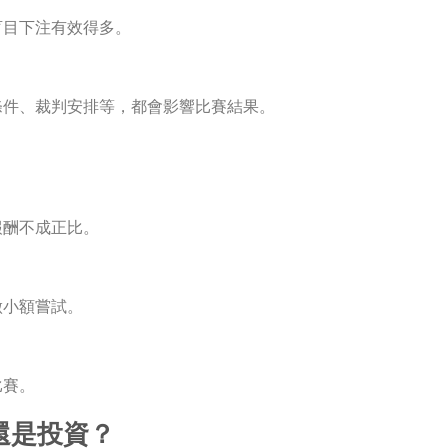
盲目下注有效得多。
條件、裁判安排等，都會影響比賽結果。
報酬不成正比。
做小額嘗試。
比賽。
還是投資？