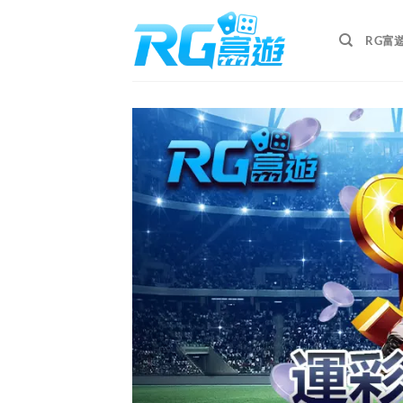
Skip
to
RG富
content