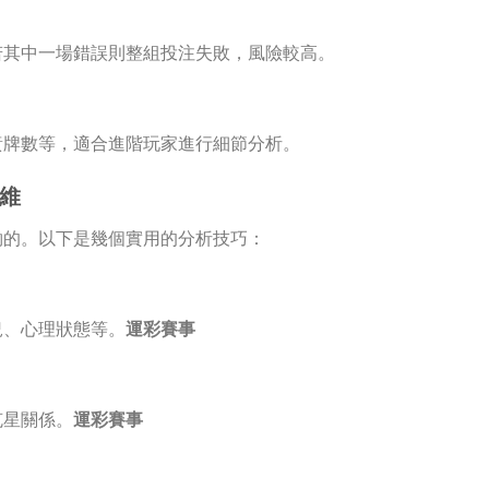
若其中一場錯誤則整組投注失敗，風險較高。
黃牌數等，適合進階玩家進行細節分析。
維
夠的。以下是幾個實用的分析技巧：
況、心理狀態等。
運彩賽事
克星關係。
運彩賽事