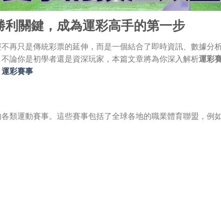
勝利關鍵，成為運彩高手的第一步
經不再只是傳統彩票的延伸，而是一個結合了即時資訊、數據分
。不論你是初學者還是資深玩家，本篇文章將為你深入解析
運彩
。
運彩賽事
的各類運動賽事。這些賽事包括了全球各地的職業體育聯盟，例