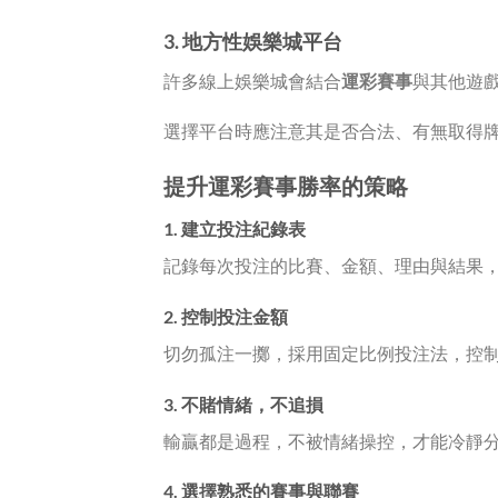
3. 地方性娛樂城平台
許多線上娛樂城會結合
運彩賽事
與其他遊
選擇平台時應注意其是否合法、有無取得
提升運彩賽事勝率的策略
1. 建立投注紀錄表
記錄每次投注的比賽、金額、理由與結果
2. 控制投注金額
切勿孤注一擲，採用固定比例投注法，控
3. 不賭情緒，不追損
輸贏都是過程，不被情緒操控，才能冷靜
4. 選擇熟悉的賽事與聯賽