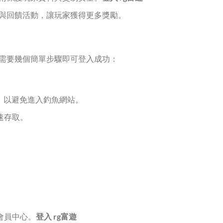
與回饋活動，讓玩家獲得更多獎勵。
只需要幾個簡單步驟即可登入成功：
，以避免進入釣魚網站。
速存取。
會員中心。
登入 rg富遊