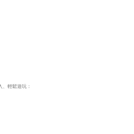
入、輕鬆遊玩：