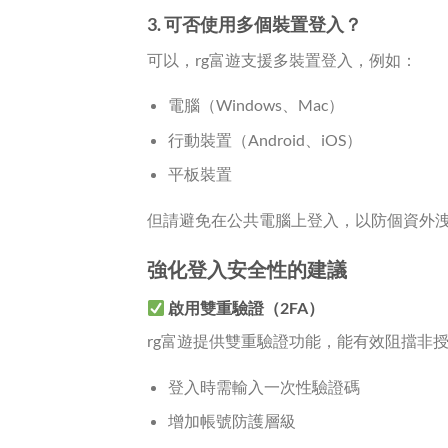
3. 可否使用多個裝置登入？
可以，rg富遊支援多裝置登入，例如：
電腦（Windows、Mac）
行動裝置（Android、iOS）
平板裝置
但請避免在公共電腦上登入，以防個資外
強化登入安全性的建議
啟用雙重驗證（2FA）
rg富遊提供雙重驗證功能，能有效阻擋非
登入時需輸入一次性驗證碼
增加帳號防護層級