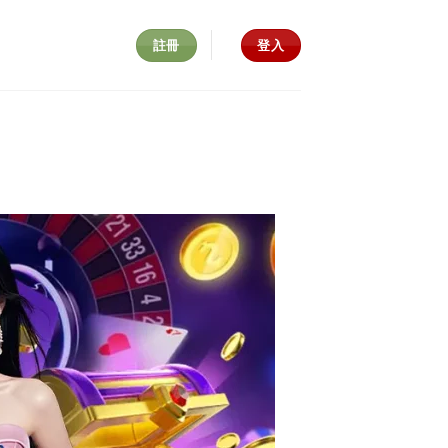
註冊
登入