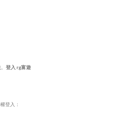
洩。
登入 rg富遊
授權登入：