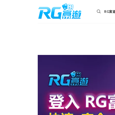
Skip
to
RG富
content