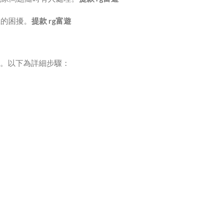
上的困擾。
提款 rg富遊
請。以下為詳細步驟：