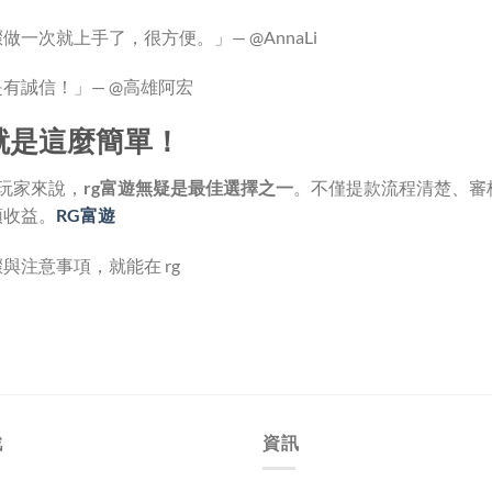
一次就上手了，很方便。」— @AnnaLi
有誠信！」— @高雄阿宏
就是這麼簡單！
玩家來說，
rg富遊無疑是最佳選擇之一
。不僅提款流程清楚、審
領收益。
RG富遊
注意事項，就能在 rg
戲
資訊