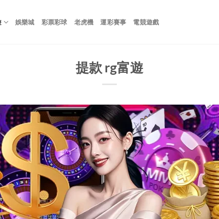
遊
娛樂城
彩票彩球
老虎機
運彩賽事
電競遊戲
提款 rg富遊