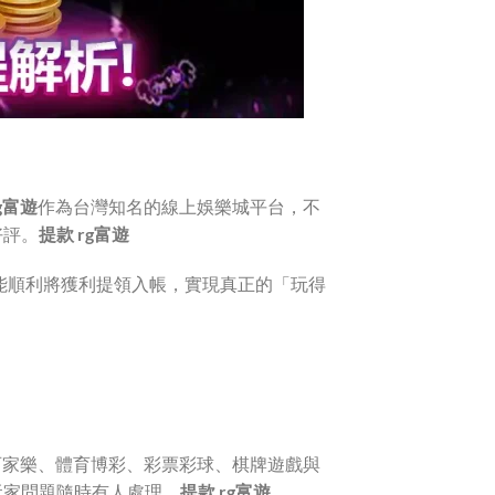
g富遊
作為台灣知名的線上娛樂城平台，不
好評。
提款 rg富遊
也能順利將獲利提領入帳，實現真正的「玩得
百家樂、體育博彩、彩票彩球、棋牌遊戲與
玩家問題隨時有人處理。
提款 rg富遊