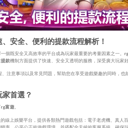
速、安全、便利的提款流程解析！
擇一個既安全又高效率的平台成為玩家最重要的考量因素之一。
r
在
提款
機制方面提供了快速、安全又透明的服務，深受廣大玩家
關流程、注意事項以及常見問題，幫助您在享受遊戲樂趣的同時，
玩家首選？
下
rg富遊
。
照的線上娛樂平台，提供各類熱門遊戲包括：電子老虎機、真人
回饋率、公平公正的遊戲環境，並搭配全天候的客服系統，確保