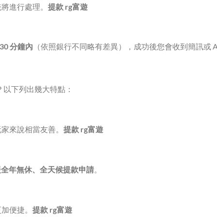
統將進行處理。
提款 rg富遊
 30 分鐘內
（依照銀行不同略有差異），成功後您會收到簡訊或 AP
呢？以下列出幾大特點：
玩家來說相當友善。
提款 rg富遊
援全年無休、全天候提款申請
。
更加便捷。
提款 rg富遊