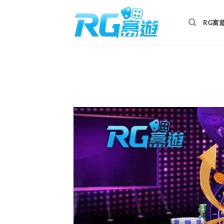
Skip
to
RG富
content